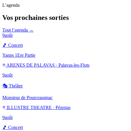
L’agenda
Vos prochaines sorties
Tout l’agenda →
9
août
🎵
Concert
Yanns 1Ere Partie
ARENES DE PALAVAS · Palavas-les-Flots
9
août
🎭
Théâtre
Monsieur de Pourceaugnac
ILLUSTRE THEATRE · Pézenas
9
août
🎵
Concert