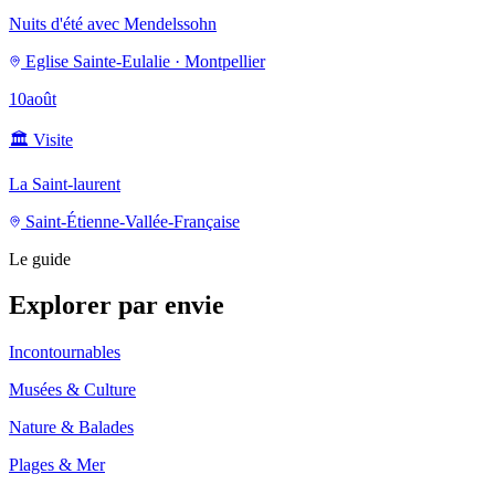
Nuits d'été avec Mendelssohn
Eglise Sainte-Eulalie · Montpellier
10
août
🏛️
Visite
La Saint-laurent
Saint-Étienne-Vallée-Française
Le guide
Explorer par envie
Incontournables
Musées & Culture
Nature & Balades
Plages & Mer