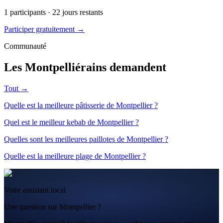
1
participants ·
22
jours restants
Participer gratuitement →
Communauté
Les Montpelliérains demandent
Tout →
Quelle est la meilleure pâtisserie de Montpellier ?
Quel est le meilleur kebab de Montpellier ?
Quelles sont les meilleures paillotes de Montpellier ?
Quelle est la meilleure plage de Montpellier ?
Votre assistant local
Une question sur Montpellier ?