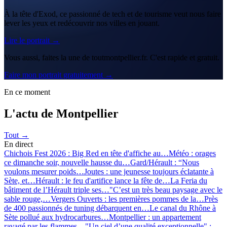
À la tête d'Exod, ce passionné de tech et de tourisme veut nous faire
lever les yeux et redécouvrir nos villes en jouant.
Lire le portrait →
Vous aussi, faites la une de toutmontpellier.fr. C'est rapide et gratuit.
Faire mon portrait gratuitement →
En ce moment
L'actu de Montpellier
Tout →
En direct
Chichois Fest 2026 : Big Red en tête d'affiche au…
Météo : orages
ce dimanche soir, nouvelle hausse du…
Gard/Hérault : “Nous
voulons mesurer poids…
Joutes : une jeunesse toujours éclatante à
Sète, et…
Hérault : le feu d'artifice lance la fête de…
La Feria du
bâtiment de l’Hérault triple ses…
"C’est un très beau paysage avec le
sable rouge,…
Vergers Ouverts : les premières pommes de la…
Près
de 400 passionnés de tuning débarquent en…
Le canal du Rhône à
Sète pollué aux hydrocarbures…
Montpellier : un appartement
ravagé par les flammes…
"Un ciel d’une qualité exceptionnelle" :