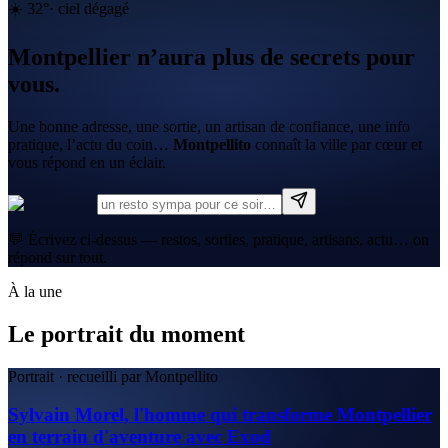
☀️
32
°
·
ciel dégagé
Montpellier n’aura plus de secrets pour
vous.
Une bonne adresse, une sortie, un artisan de confiance, une info
pratique, l’actu du coin…
Montpellito
connaît la ville par cœur et
vous répond en un éclair.
💬 Écrivez ci-dessus — restos, sorties, pratique, artisans, actu… on
répond sur tout.
À la une
Le portrait du moment
Portrait · recueilli par Montpellito
Sylvain Morel, l'homme qui transforme Montpellier
en terrain d'aventure avec Exod