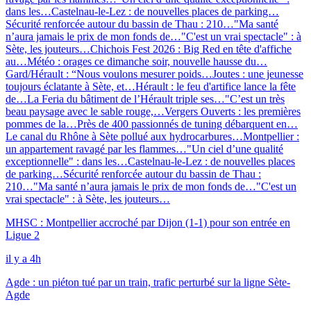
dans les…
Castelnau-le-Lez : de nouvelles places de parking…
Sécurité renforcée autour du bassin de Thau : 210…
"Ma santé
n’aura jamais le prix de mon fonds de…
"C'est un vrai spectacle" : à
Sète, les jouteurs…
Chichois Fest 2026 : Big Red en tête d'affiche
au…
Météo : orages ce dimanche soir, nouvelle hausse du…
Gard/Hérault : “Nous voulons mesurer poids…
Joutes : une jeunesse
toujours éclatante à Sète, et…
Hérault : le feu d'artifice lance la fête
de…
La Feria du bâtiment de l’Hérault triple ses…
"C’est un très
beau paysage avec le sable rouge,…
Vergers Ouverts : les premières
pommes de la…
Près de 400 passionnés de tuning débarquent en…
Le canal du Rhône à Sète pollué aux hydrocarbures…
Montpellier :
un appartement ravagé par les flammes…
"Un ciel d’une qualité
exceptionnelle" : dans les…
Castelnau-le-Lez : de nouvelles places
de parking…
Sécurité renforcée autour du bassin de Thau :
210…
"Ma santé n’aura jamais le prix de mon fonds de…
"C'est un
vrai spectacle" : à Sète, les jouteurs…
MHSC : Montpellier accroché par Dijon (1-1) pour son entrée en
Ligue 2
il y a 4h
Agde : un piéton tué par un train, trafic perturbé sur la ligne Sète-
Agde