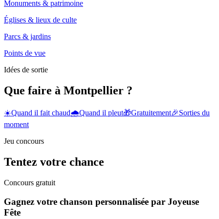
Monuments & patrimoine
Églises & lieux de culte
Parcs & jardins
Points de vue
Idées de sortie
Que faire à Montpellier ?
☀️
Quand il fait chaud
🌧️
Quand il pleut
🎁
Gratuitement
🎉
Sorties du
moment
Jeu concours
Tentez votre chance
Concours gratuit
Gagnez votre chanson personnalisée par Joyeuse
Fête