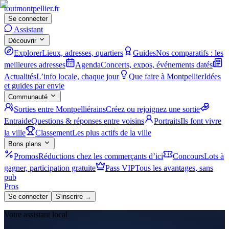
tout
montpellier
.fr
Se connecter
Assistant
Découvrir
Explorer
Lieux, adresses, quartiers
Guides
Nos comparatifs : les
meilleures adresses
Agenda
Concerts, expos, événements datés
Actualités
L’info locale, chaque jour
Que faire à Montpellier
Idées
et guides par envie
Communauté
Sorties entre Montpelliérains
Créez ou rejoignez une sortie
Entraide
Questions & réponses entre voisins
Portraits
Ils font vivre
la ville
Classement
Les plus actifs de la ville
Bons plans
Promos
Réductions chez les commerçants d’ici
Concours
Lots à
gagner, participation gratuite
Pass VIP
Tous les avantages, sans
pub
Pros
Se connecter
S'inscrire →
Votre assistant local