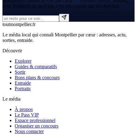
Montpellito connaît la ville par cœur — adresses, sorties, artisans,
actu. Il répond en un éclair, c'est plus rapide que de chercher.
tout
montpellier
.fr
Le média local qui connaît Montpellier par cœur : adresses, actu,
sorties, entraide.
Découvrir
Explorer
Guides & comparatifs
Sortir
Bons plans & concours
Entraide
Portraits
Le média
À propos
Le Pass VIP
Espace professionnel
Organiser un concours
Nous contacter