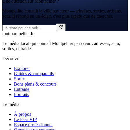
Une question sur Montpellier ?
Montpellito connaît la ville par cœur — adresses, sorties, artisans,
actu. Il répond en un éclair, c'est plus rapide que de chercher.
tout
montpellier
.fr
Le média local qui connaît Montpellier par cœur : adresses, actu,
sorties, entraide.
Découvrir
Explorer
Guides & comparatifs
Sortir
Bons plans & concours
Entraide
Portraits
Le média
À propos
Le Pass VIP
Espace professionnel
Organiser un concours