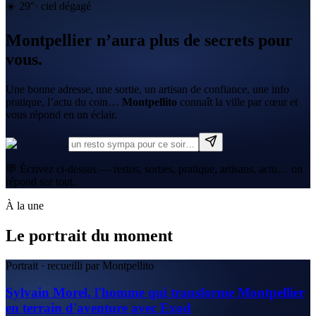
☀️
29
°
·
ciel dégagé
Montpellier n’aura plus de secrets pour
vous.
Une bonne adresse, une sortie, un artisan de confiance, une info
pratique, l’actu du coin…
Montpellito
connaît la ville par cœur et
vous répond en un éclair.
💬 Écrivez ci-dessus — restos, sorties, pratique, artisans, actu… on
répond sur tout.
À la une
Le portrait du moment
Portrait · recueilli par Montpellito
Sylvain Morel, l'homme qui transforme Montpellier
en terrain d'aventure avec Exod