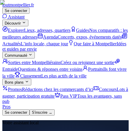
tout
montpellier
.fr
Se connecter
Assistant
Découvrir
Explorer
Lieux, adresses, quartiers
Guides
Nos comparatifs : les
meilleures adresses
Agenda
Concerts, expos, événements datés
Actualités
L’info locale, chaque jour
Que faire à Montpellier
Idées
et guides par envie
Communauté
Sorties entre Montpelliérains
Créez ou rejoignez une sortie
Entraide
Questions & réponses entre voisins
Portraits
Ils font vivre
la ville
Classement
Les plus actifs de la ville
Bons plans
Promos
Réductions chez les commerçants d’ici
Concours
Lots à
gagner, participation gratuite
Pass VIP
Tous les avantages, sans
pub
Pros
Se connecter
S'inscrire →
Votre assistant local