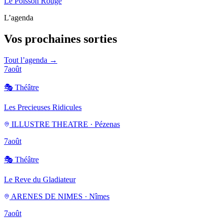
Le Poisson Rouge
L’agenda
Vos prochaines sorties
Tout l’agenda →
7
août
🎭
Théâtre
Les Precieuses Ridicules
ILLUSTRE THEATRE · Pézenas
7
août
🎭
Théâtre
Le Reve du Gladiateur
ARENES DE NIMES · Nîmes
7
août