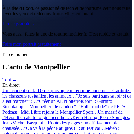
À la tête d'Exod, ce passionné de tech et de tourisme veut nous faire
lever les yeux et redécouvrir nos villes en jouant.
Lire le portrait →
Vous aussi, faites la une de toutmontpellier.fr. C'est rapide et gratuit.
Faire mon portrait gratuitement →
En ce moment
L'actu de Montpellier
Tout →
En direct
Un accident sur la D 612 provoque un énorme bouchon…
Gardiole :
les chasseurs ravitaillent les animaux…
"Je suis parti sans savoir si ça
allait marcher" :…
"Créer un ADN biterrois fort" : Gurthrö
Steenkamp,…
Montpellier : le camion "L’Enfer mobile" de PETA…
Podcast : Midi Libre rejoint le Montpellier Sport…
Un massif de
l’Hérault en alerte rouge incendie :…
Keith Haring, Pierre Soulages,
Jean-Michel Basquiat…
Route des plages : un affaissement de
chaussée…
"On va à la pêche au gros !" : au festival…
Météo :
baisse du mercure et retour des orages ce…
Lattes : des armes