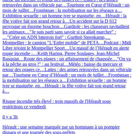
retrouvées dans un véhicule par…
Tourisme en Cœur d’Hérault : un
mois de juillet…
Frontignan : la mobilisation sur les réseaux a…
Exhibition sexuelle : un homme ivre se masturbe, en…
Hérault : la
fête votive fait son grand retour à…
Un accident sur la D 612
provoque un énorme bouchon…
Gardiole : les chasseurs ravitaillent
les animaux…
"Je suis parti sans savoir si ça allait marcher" :
…
"Créer un ADN biterrois fort" : Gurthrö Steenkamp,…
Montpellier : le camion "L’Enfer mobile" de PETA…
Podcast : Midi
Libre rejoint le Montpellier Sport…
Un massif de l’Hérault en alerte
rouge incendie :…
Keith Haring, Pierre Soulages, Jean-Michel
Basquiat…
Route des plages : un affaissement de chaussée…
"On va
à la pêche au gros !" : au festival…
Météo : baisse du mercure et
retour des orages ce…
Lattes : des armes retrouvées dans un véhicule
par…
Tourisme en Cœur d’Hérault : un mois de juillet…
Frontignan :
la mobilisation sur les réseaux a…
Exhibition sexuelle : un homme
ivre se masturbe, en…
Hérault : la fête votive fait son grand retour
à…
Risque incendie très élevé : trois massifs de l'Hérault sous
restrictions ce vendredi
il y a 3h
Hérault : une semaine marquée par un hommage à un pompier
disparu et une tournée des sous-préfets