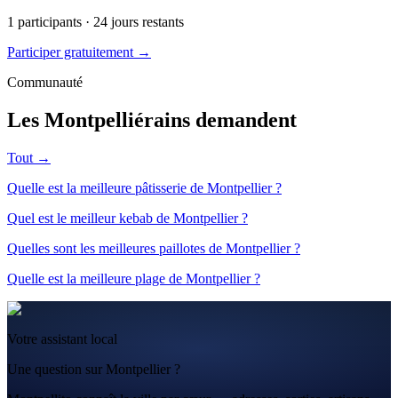
1
participants ·
24
jours restants
Participer gratuitement →
Communauté
Les Montpelliérains demandent
Tout →
Quelle est la meilleure pâtisserie de Montpellier ?
Quel est le meilleur kebab de Montpellier ?
Quelles sont les meilleures paillotes de Montpellier ?
Quelle est la meilleure plage de Montpellier ?
Votre assistant local
Une question sur Montpellier ?