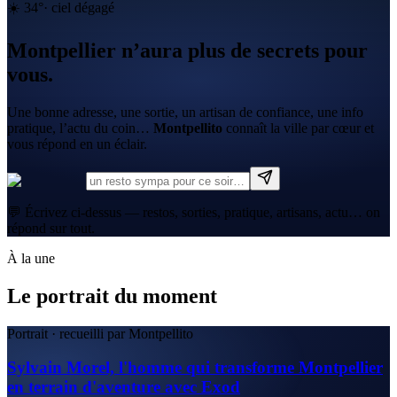
☀️
34
°
·
ciel dégagé
Montpellier n’aura plus de secrets pour
vous.
Une bonne adresse, une sortie, un artisan de confiance, une info
pratique, l’actu du coin…
Montpellito
connaît la ville par cœur et
vous répond en un éclair.
💬 Écrivez ci-dessus — restos, sorties, pratique, artisans, actu… on
répond sur tout.
À la une
Le portrait du moment
Portrait · recueilli par Montpellito
Sylvain Morel, l'homme qui transforme Montpellier
en terrain d'aventure avec Exod