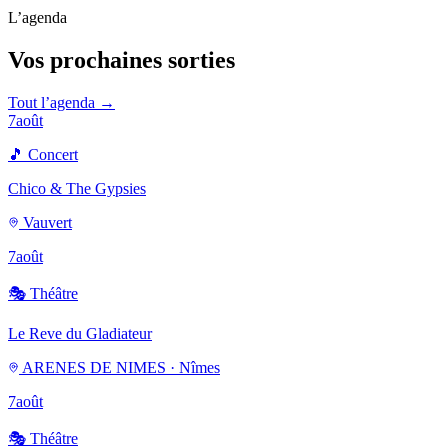
L’agenda
Vos prochaines sorties
Tout l’agenda →
7
août
🎵
Concert
Chico & The Gypsies
Vauvert
7
août
🎭
Théâtre
Le Reve du Gladiateur
ARENES DE NIMES · Nîmes
7
août
🎭
Théâtre