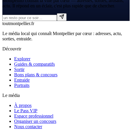
Montpellito connaît la ville par cœur — adresses, sorties, artisans,
actu. Il répond en un éclair, c'est plus rapide que de chercher.
tout
montpellier
.fr
Le média local qui connaît Montpellier par cœur : adresses, actu,
sorties, entraide.
Découvrir
Explorer
Guides & comparatifs
Sortir
Bons plans & concours
Entraide
Portraits
Le média
À propos
Le Pass VIP
Espace professionnel
Organiser un concours
Nous contacter