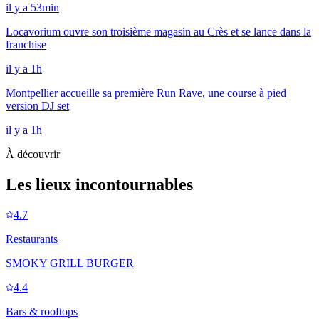
il y a 53min
Locavorium ouvre son troisième magasin au Crès et se lance dans la
franchise
il y a 1h
Montpellier accueille sa première Run Rave, une course à pied
version DJ set
il y a 1h
À découvrir
Les lieux incontournables
4.7
Restaurants
SMOKY GRILL BURGER
4.4
Bars & rooftops