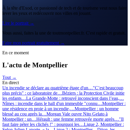
À la tête d'Exod, ce passionné de tech et de tourisme veut nous faire
lever les yeux et redécouvrir nos villes en jouant.
Lire le portrait →
Vous aussi, faites la une de toutmontpellier.fr. C'est rapide et gratuit.
Faire mon portrait gratuitement →
En ce moment
L'actu de Montpellier
Tout →
En direct
Un incendie se déclare au quatrième étage d'un…
"C’est beaucoup
plus précis" : ce laboratoire de…
Béziers : la Protection Civile initie
les enfants…
La Grande-Motte : retrouvé inconscient dans l’eau,…
Nîmes : incendie dans le hall d'un immeuble "connu…
Montpellier :
une résidence en proie à un incendie,…
Montpellier : un homme
blessé au cou après la…
Morgan Vale ouvre Nito Gelato à
Montpellier : un…
Hérault : une femme retrouvée morte après…
"Il
faut faire péter les clichés !" : pourquoi les…
Ligue 2, Montpellier :
Selon Julien Laporte, « la…
Ligue 2 : Montpellier – Dijon, les