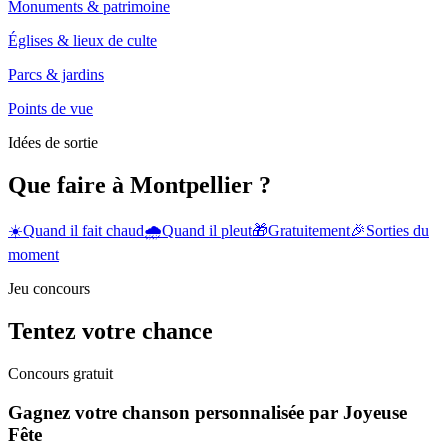
Monuments & patrimoine
Églises & lieux de culte
Parcs & jardins
Points de vue
Idées de sortie
Que faire à Montpellier ?
☀️
Quand il fait chaud
🌧️
Quand il pleut
🎁
Gratuitement
🎉
Sorties du
moment
Jeu concours
Tentez votre chance
Concours gratuit
Gagnez votre chanson personnalisée par Joyeuse
Fête