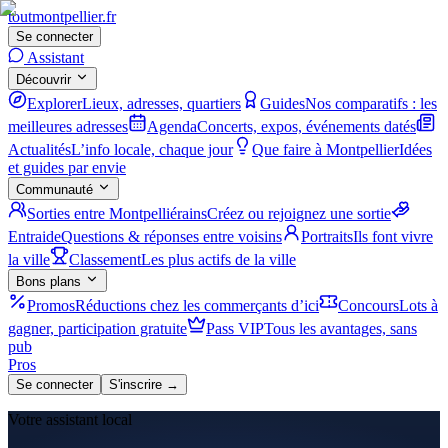
tout
montpellier
.fr
Se connecter
Assistant
Découvrir
Explorer
Lieux, adresses, quartiers
Guides
Nos comparatifs : les
meilleures adresses
Agenda
Concerts, expos, événements datés
Actualités
L’info locale, chaque jour
Que faire à Montpellier
Idées
et guides par envie
Communauté
Sorties entre Montpelliérains
Créez ou rejoignez une sortie
Entraide
Questions & réponses entre voisins
Portraits
Ils font vivre
la ville
Classement
Les plus actifs de la ville
Bons plans
Promos
Réductions chez les commerçants d’ici
Concours
Lots à
gagner, participation gratuite
Pass VIP
Tous les avantages, sans
pub
Pros
Se connecter
S'inscrire →
Votre assistant local