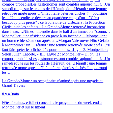
compos probables
Les gastronomes sont comblés aujourd’hui !…
Un
samedi rouge sur les routes de l'Hérault, de…
Hérault : une femme
retrouvée morte après…
"Il faut faire péter les clichés !" : pourquoi
les…
Un incendie se déclare au quatrième étage d'un…
"C’est
beaucoup plus précis" : ce laboratoire de…
Béziers : la Protection
Civile initie les enfants…
La Grande-Motte : retrouvé inconscient
dans l’eau,…
Nîmes : incendie dans le hall d'un immeuble "connu…
Montpellier : une résidence en proie à un incendie,…
Montpellier :
un homme blessé au cou après la…
Morgan Vale ouvre Nito Gelato
à Montpellier : un…
Hérault : une femme retrouvée morte après…
"Il
faut faire péter les clichés !" : pourquoi les…
Ligue 2, Montpellier :
Selon Julien Laporte, « la…
Ligue 2 : Montpellier – Dijon, les
compos probables
Les gastronomes sont comblés aujourd’hui !…
Un
samedi rouge sur les routes de l'Hérault, de…
Hérault : une femme
retrouvée morte après…
"Il faut faire péter les clichés !" : pourquoi
les…
La Grande-Motte : un octogénaire réanimé après une noyade au
Grand Travers
il y a 9min
Fêtes foraines, e-foil et concerts : le programme du week-end à
Montpellier et sur le littoral