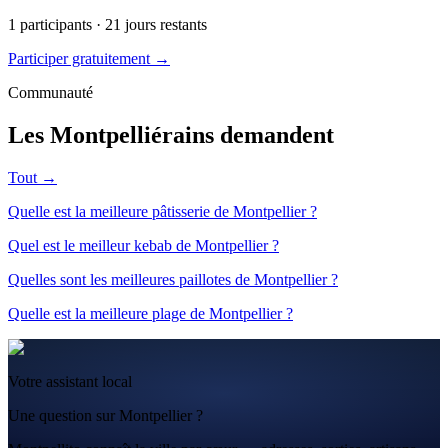
1
participants ·
21
jours restants
Participer gratuitement →
Communauté
Les Montpelliérains demandent
Tout →
Quelle est la meilleure pâtisserie de Montpellier ?
Quel est le meilleur kebab de Montpellier ?
Quelles sont les meilleures paillotes de Montpellier ?
Quelle est la meilleure plage de Montpellier ?
Votre assistant local
Une question sur Montpellier ?