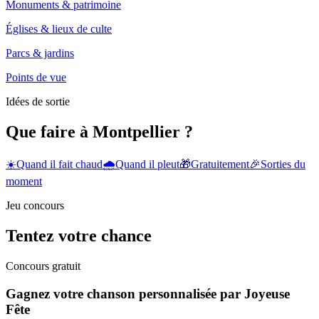
Monuments & patrimoine
Églises & lieux de culte
Parcs & jardins
Points de vue
Idées de sortie
Que faire à Montpellier ?
☀️
Quand il fait chaud
🌧️
Quand il pleut
🎁
Gratuitement
🎉
Sorties du
moment
Jeu concours
Tentez votre chance
Concours gratuit
Gagnez votre chanson personnalisée par Joyeuse
Fête