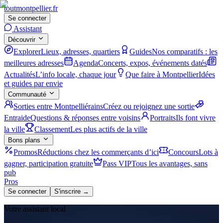
tout
montpellier
.fr
Se connecter
Assistant
Découvrir
Explorer
Lieux, adresses, quartiers
Guides
Nos comparatifs : les
meilleures adresses
Agenda
Concerts, expos, événements datés
Actualités
L’info locale, chaque jour
Que faire à Montpellier
Idées
et guides par envie
Communauté
Sorties entre Montpelliérains
Créez ou rejoignez une sortie
Entraide
Questions & réponses entre voisins
Portraits
Ils font vivre
la ville
Classement
Les plus actifs de la ville
Bons plans
Promos
Réductions chez les commerçants d’ici
Concours
Lots à
gagner, participation gratuite
Pass VIP
Tous les avantages, sans
pub
Pros
Se connecter
S'inscrire →
Votre assistant local