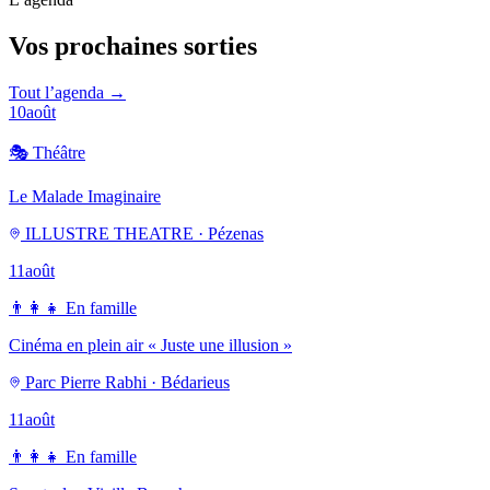
Vos prochaines sorties
Tout l’agenda →
10
août
🎭
Théâtre
Le Malade Imaginaire
ILLUSTRE THEATRE · Pézenas
11
août
👨‍👩‍👧
En famille
Cinéma en plein air « Juste une illusion »
Parc Pierre Rabhi · Bédarieus
11
août
👨‍👩‍👧
En famille