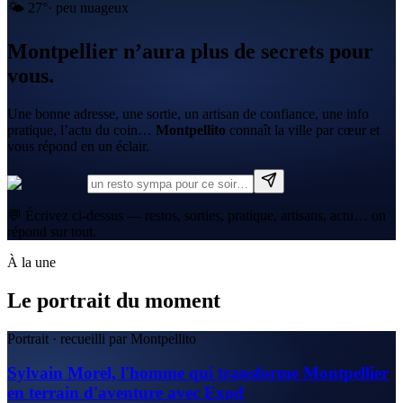
🌤️
27
°
·
peu nuageux
Montpellier n’aura plus de secrets pour
vous.
Une bonne adresse, une sortie, un artisan de confiance, une info
pratique, l’actu du coin…
Montpellito
connaît la ville par cœur et
vous répond en un éclair.
💬 Écrivez ci-dessus — restos, sorties, pratique, artisans, actu… on
répond sur tout.
À la une
Le portrait du moment
Portrait · recueilli par Montpellito
Sylvain Morel, l'homme qui transforme Montpellier
en terrain d'aventure avec Exod