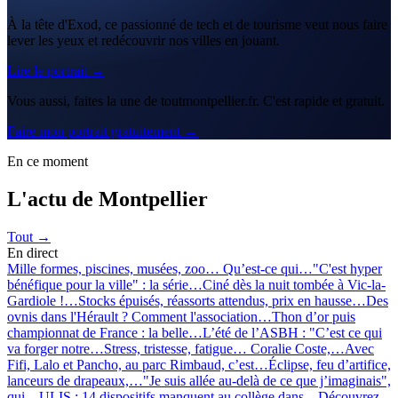
À la tête d'Exod, ce passionné de tech et de tourisme veut nous faire
lever les yeux et redécouvrir nos villes en jouant.
Lire le portrait →
Vous aussi, faites la une de toutmontpellier.fr. C'est rapide et gratuit.
Faire mon portrait gratuitement →
En ce moment
L'actu de Montpellier
Tout →
En direct
Mille formes, piscines, musées, zoo… Qu’est-ce qui…
"C'est hyper
bénéfique pour la ville" : la série…
Ciné dès la nuit tombée à Vic-la-
Gardiole !…
Stocks épuisés, réassorts attendus, prix en hausse…
Des
ovnis dans l'Hérault ? Comment l'association…
Thon d’or puis
championnat de France : la belle…
L’été de l’ASBH : "C’est ce qui
va forger notre…
Stress, tristesse, fatigue… Coralie Coste,…
Avec
Fifi, Lalo et Pancho, au parc Rimbaud, c’est…
Éclipse, feu d’artifice,
lanceurs de drapeaux,…
"Je suis allée au-delà de ce que j’imaginais",
qui…
ULIS : 14 dispositifs manquent au collège dans…
Découvrez