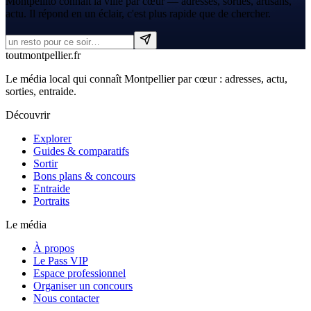
Montpellito connaît la ville par cœur — adresses, sorties, artisans,
actu. Il répond en un éclair, c'est plus rapide que de chercher.
tout
montpellier
.fr
Le média local qui connaît Montpellier par cœur : adresses, actu,
sorties, entraide.
Découvrir
Explorer
Guides & comparatifs
Sortir
Bons plans & concours
Entraide
Portraits
Le média
À propos
Le Pass VIP
Espace professionnel
Organiser un concours
Nous contacter