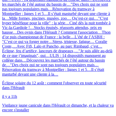
les marchés de l’été autour du bassin de…
"Des choix qui ne sont
pas toujours populaires mais…
Rénovation du tramway à
Montpellier : lignes 1 et 5…
Il s’était masturbé devant une cliente à
la…
Mille formes, piscines, musées, zoo… Qu’est-ce qui…
"C'est
hyper bénéfique pour la ville" : la série…
Ciné dès la nuit tombée à
Vic-la-Gardiole !…
Stocks épuisés, réassorts attendus, prix en
hausse…
Des ovnis dans l'Hérault ? Comment l'association…
Thon
d’or puis championnat de France : la belle…
L’été de l’ASBH :
"C’est ce qui va forger notre…
Stress, tristesse, fatigue… Coralie
Coste,…
Avec Fifi, Lalo et Pancho, au parc Rimbaud, c’est…
Éclipse, feu d’artifice, lanceurs de drapeaux,…
"Je suis allée au-delà
de ce que j’imaginais", qui…
ULIS : 14 dispositifs manquent au
collège dans…
Découvrez les marchés de l’été autour du bassin
de…
"Des choix qui ne sont pas toujours populaires mais…
Rénovation du tramway à Montpellier : lignes 1 et 5…
Il s’était
masturbé devant une cliente à la…
Éclipse solaire du 12 août : comment l'observer en toute sécurité
dans l'Hérault
il y a 11h
Vigilance jaune canicule dans l'Hérault ce dimanche, et la chaleur va
encore s'installer