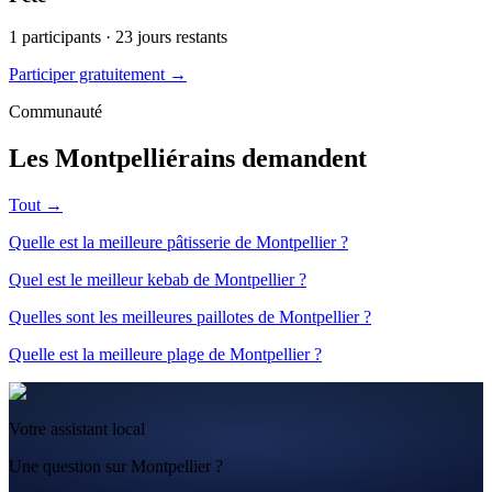
1
participants ·
23
jours restants
Participer gratuitement →
Communauté
Les Montpelliérains demandent
Tout →
Quelle est la meilleure pâtisserie de Montpellier ?
Quel est le meilleur kebab de Montpellier ?
Quelles sont les meilleures paillotes de Montpellier ?
Quelle est la meilleure plage de Montpellier ?
Votre assistant local
Une question sur Montpellier ?