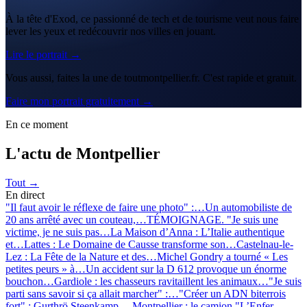
À la tête d'Exod, ce passionné de tech et de tourisme veut nous faire
lever les yeux et redécouvrir nos villes en jouant.
Lire le portrait →
Vous aussi, faites la une de toutmontpellier.fr. C'est rapide et gratuit.
Faire mon portrait gratuitement →
En ce moment
L'actu de Montpellier
Tout →
En direct
"Il faut avoir le réflexe de faire une photo" :…
Un automobiliste de
20 ans arrêté avec un couteau,…
TÉMOIGNAGE. "Je suis une
victime, je ne suis pas…
La Maison d’Anna : L’Italie authentique
et…
Lattes : Le Domaine de Causse transforme son…
Castelnau-le-
Lez : La Fête de la Nature et des…
Michel Gondry a tourné « Les
petites peurs » à…
Un accident sur la D 612 provoque un énorme
bouchon…
Gardiole : les chasseurs ravitaillent les animaux…
"Je suis
parti sans savoir si ça allait marcher" :…
"Créer un ADN biterrois
fort" : Gurthrö Steenkamp,…
Montpellier : le camion "L’Enfer