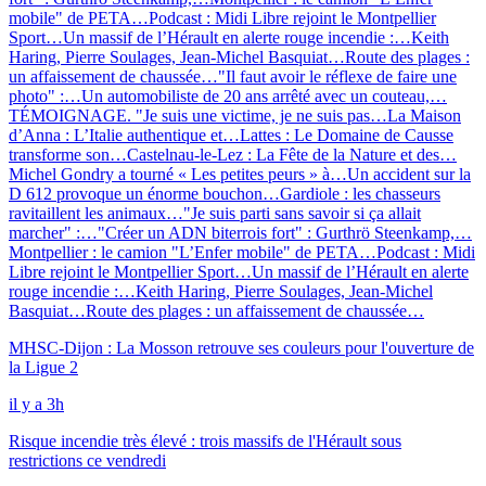
mobile" de PETA…
Podcast : Midi Libre rejoint le Montpellier
Sport…
Un massif de l’Hérault en alerte rouge incendie :…
Keith
Haring, Pierre Soulages, Jean-Michel Basquiat…
Route des plages :
un affaissement de chaussée…
"Il faut avoir le réflexe de faire une
photo" :…
Un automobiliste de 20 ans arrêté avec un couteau,…
TÉMOIGNAGE. "Je suis une victime, je ne suis pas…
La Maison
d’Anna : L’Italie authentique et…
Lattes : Le Domaine de Causse
transforme son…
Castelnau-le-Lez : La Fête de la Nature et des…
Michel Gondry a tourné « Les petites peurs » à…
Un accident sur la
D 612 provoque un énorme bouchon…
Gardiole : les chasseurs
ravitaillent les animaux…
"Je suis parti sans savoir si ça allait
marcher" :…
"Créer un ADN biterrois fort" : Gurthrö Steenkamp,…
Montpellier : le camion "L’Enfer mobile" de PETA…
Podcast : Midi
Libre rejoint le Montpellier Sport…
Un massif de l’Hérault en alerte
rouge incendie :…
Keith Haring, Pierre Soulages, Jean-Michel
Basquiat…
Route des plages : un affaissement de chaussée…
MHSC-Dijon : La Mosson retrouve ses couleurs pour l'ouverture de
la Ligue 2
il y a 3h
Risque incendie très élevé : trois massifs de l'Hérault sous
restrictions ce vendredi