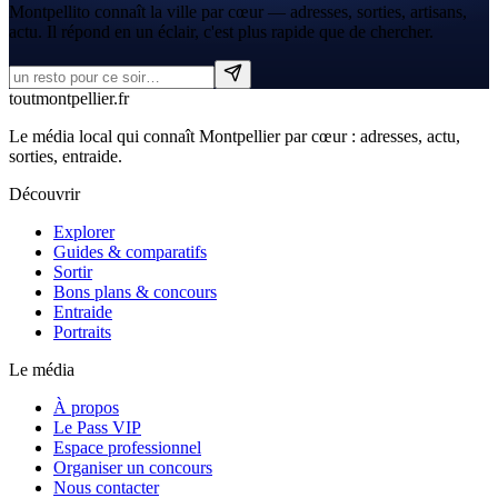
Montpellito connaît la ville par cœur — adresses, sorties, artisans,
actu. Il répond en un éclair, c'est plus rapide que de chercher.
tout
montpellier
.fr
Le média local qui connaît Montpellier par cœur : adresses, actu,
sorties, entraide.
Découvrir
Explorer
Guides & comparatifs
Sortir
Bons plans & concours
Entraide
Portraits
Le média
À propos
Le Pass VIP
Espace professionnel
Organiser un concours
Nous contacter