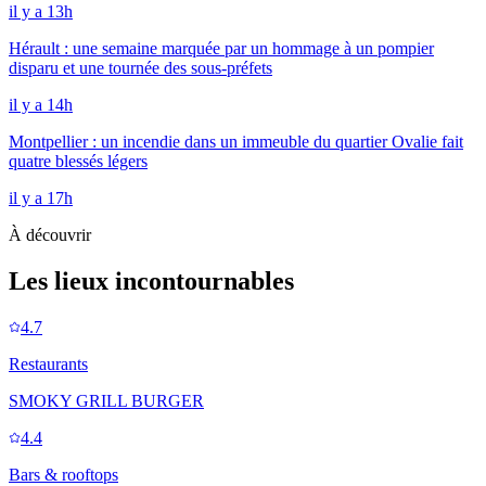
il y a 13h
Hérault : une semaine marquée par un hommage à un pompier
disparu et une tournée des sous-préfets
il y a 14h
Montpellier : un incendie dans un immeuble du quartier Ovalie fait
quatre blessés légers
il y a 17h
À découvrir
Les lieux incontournables
4.7
Restaurants
SMOKY GRILL BURGER
4.4
Bars & rooftops