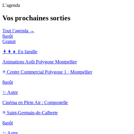
L’agenda
Vos prochaines sorties
Tout l’agenda →
8
août
Gratuit
👨‍👩‍👧
En famille
Animations Août Polygone Montpellier
Centre Commercial Polygone 1 · Montpellier
8
août
✨
Autre
Cinéma en Plein Air : Compostelle
Saint-Germain-de-Calberte
8
août
✨
Autre