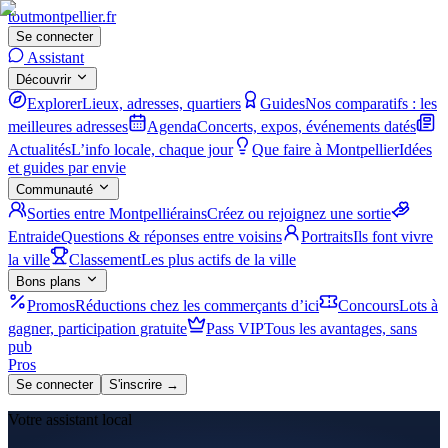
tout
montpellier
.fr
Se connecter
Assistant
Découvrir
Explorer
Lieux, adresses, quartiers
Guides
Nos comparatifs : les
meilleures adresses
Agenda
Concerts, expos, événements datés
Actualités
L’info locale, chaque jour
Que faire à Montpellier
Idées
et guides par envie
Communauté
Sorties entre Montpelliérains
Créez ou rejoignez une sortie
Entraide
Questions & réponses entre voisins
Portraits
Ils font vivre
la ville
Classement
Les plus actifs de la ville
Bons plans
Promos
Réductions chez les commerçants d’ici
Concours
Lots à
gagner, participation gratuite
Pass VIP
Tous les avantages, sans
pub
Pros
Se connecter
S'inscrire →
Votre assistant local