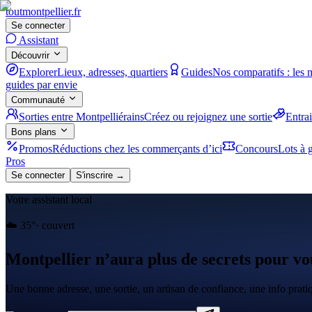
tout
montpellier
.fr
Se connecter
Assistant
Découvrir
Explorer
Lieux, adresses, quartiers
Guides
Nos comparatifs : les 
guides par envie
Communauté
Sorties entre Montpelliérains
Créez ou rejoignez une sortie
Entra
Bons plans
Promos
Réductions chez les commerçants d’ici
Concours
Lots à g
Pros
Se connecter
S'inscrire →
Votre assistant local
☁️
35
°
·
couvert
Montpellier n’aura plus de secrets pour vo
Une bonne adresse, une sortie, un artisan de confiance, une info prat