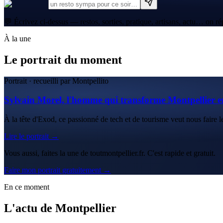
💬 Écrivez ci-dessus — restos, sorties, pratique, artisans, actu… on ré
À la une
Le portrait du moment
Portrait · recueilli par Montpellito
Sylvain Morel, l'homme qui transforme Montpellier e
À la tête d'Exod, ce passionné de tech et de tourisme veut nous faire le
Lire le portrait →
Vous aussi, faites la une de toutmontpellier.fr. C'est rapide et gratuit.
Faire mon portrait gratuitement →
En ce moment
L'actu de Montpellier