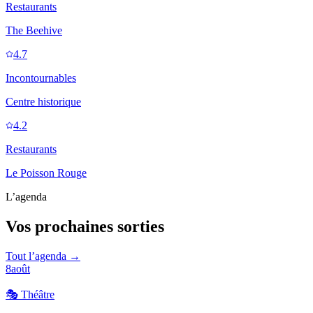
Restaurants
The Beehive
4.7
Incontournables
Centre historique
4.2
Restaurants
Le Poisson Rouge
L’agenda
Vos prochaines sorties
Tout l’agenda →
8
août
🎭
Théâtre