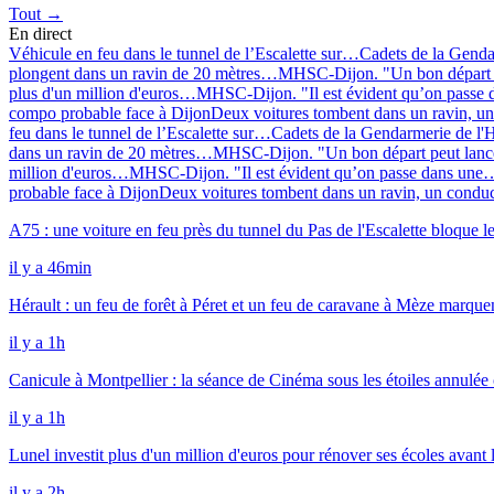
Tout →
En direct
Véhicule en feu dans le tunnel de l’Escalette sur…
Cadets de la Genda
plongent dans un ravin de 20 mètres…
MHSC-Dijon. "Un bon départ 
plus d'un million d'euros…
MHSC-Dijon. "Il est évident qu’on passe
compo probable face à Dijon
Deux voitures tombent dans un ravin, 
feu dans le tunnel de l’Escalette sur…
Cadets de la Gendarmerie de l'H
dans un ravin de 20 mètres…
MHSC-Dijon. "Un bon départ peut lan
million d'euros…
MHSC-Dijon. "Il est évident qu’on passe dans une
probable face à Dijon
Deux voitures tombent dans un ravin, un cond
A75 : une voiture en feu près du tunnel du Pas de l'Escalette bloque le
il y a 46min
Hérault : un feu de forêt à Péret et un feu de caravane à Mèze marqu
il y a 1h
Canicule à Montpellier : la séance de Cinéma sous les étoiles annulé
il y a 1h
Lunel investit plus d'un million d'euros pour rénover ses écoles avant l
il y a 2h