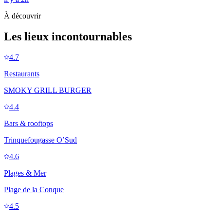
À découvrir
Les lieux incontournables
4.7
Restaurants
SMOKY GRILL BURGER
4.4
Bars & rooftops
Trinquefougasse O’Sud
4.6
Plages & Mer
Plage de la Conque
4.5