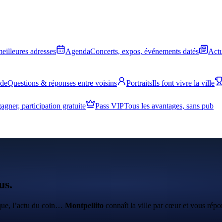
meilleures adresses
Agenda
Concerts, expos, événements datés
Actu
ide
Questions & réponses entre voisins
Portraits
Ils font vivre la ville
agner, participation gratuite
Pass VIP
Tous les avantages, sans pub
us.
ique, l’actu du coin…
Montpellito
connaît la ville par cœur et vous répo