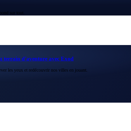
pond sur tout.
n terrain d'aventure avec Exod
ver les yeux et redécouvrir nos villes en jouant.