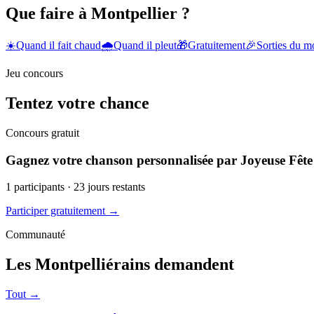
Que faire à Montpellier ?
☀️
Quand il fait chaud
🌧️
Quand il pleut
🎁
Gratuitement
🎉
Sorties du 
Jeu concours
Tentez votre chance
Concours gratuit
Gagnez votre chanson personnalisée par Joyeuse Fête
1
participants ·
23
jours restants
Participer gratuitement →
Communauté
Les Montpelliérains demandent
Tout →