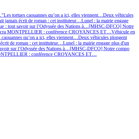
…
"Les tortues caouannes qu’on a ici, elles viennent…
Deux véhicules
ait jamais écrit de roman : cet instituteur…
Lunel : la mairie engage
ue : tout savoir sur l’Odyssée des Nations à…
[MHSC-DFCO] Notre
icra MONTPELLIER : conférence CROYANCES ET…
Véhicule en
s caouannes qu’on a ici, elles viennent…
Deux véhicules plongent
 écrit de roman : cet instituteur…
Lunel : la mairie engage plus d'un
savoir sur l’Odyssée des Nations à…
[MHSC-DFCO] Notre compo
ONTPELLIER : conférence CROYANCES ET…