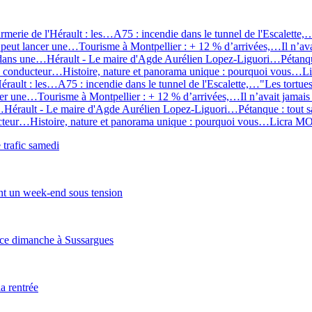
rmerie de l'Hérault : les…
A75 : incendie dans le tunnel de l'Escalette,
peut lancer une…
Tourisme à Montpellier : + 12 % d’arrivées,…
Il n’av
 dans une…
Hérault - Le maire d'Agde Aurélien Lopez-Liguori…
Pétanq
un conducteur…
Histoire, nature et panorama unique : pourquoi vous…
L
érault : les…
A75 : incendie dans le tunnel de l'Escalette,…
"Les tortue
cer une…
Tourisme à Montpellier : + 12 % d’arrivées,…
Il n’avait jamais
…
Hérault - Le maire d'Agde Aurélien Lopez-Liguori…
Pétanque : tout 
ucteur…
Histoire, nature et panorama unique : pourquoi vous…
Licra M
 trafic samedi
ent un week-end sous tension
e ce dimanche à Sussargues
a rentrée