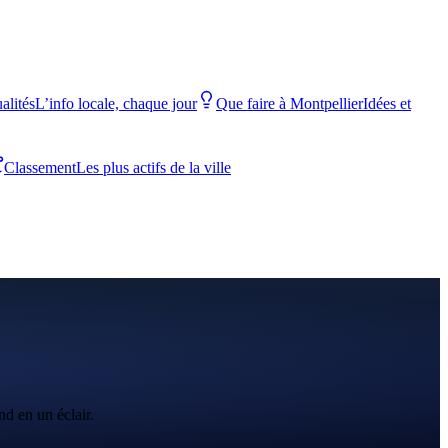
alités
L’info locale, chaque jour
Que faire à Montpellier
Idées et
Classement
Les plus actifs de la ville
nd en un éclair.