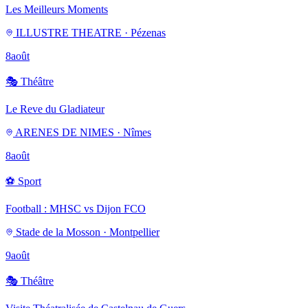
Les Meilleurs Moments
ILLUSTRE THEATRE · Pézenas
8
août
🎭
Théâtre
Le Reve du Gladiateur
ARENES DE NIMES · Nîmes
8
août
⚽
Sport
Football : MHSC vs Dijon FCO
Stade de la Mosson · Montpellier
9
août
🎭
Théâtre