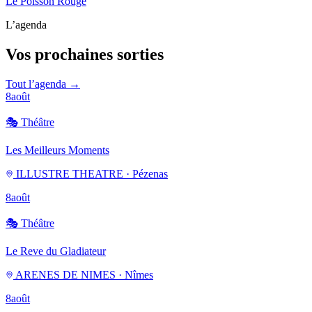
Le Poisson Rouge
L’agenda
Vos prochaines sorties
Tout l’agenda →
8
août
🎭
Théâtre
Les Meilleurs Moments
ILLUSTRE THEATRE · Pézenas
8
août
🎭
Théâtre
Le Reve du Gladiateur
ARENES DE NIMES · Nîmes
8
août