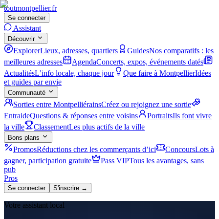
tout
montpellier
.fr
Se connecter
Assistant
Découvrir
Explorer
Lieux, adresses, quartiers
Guides
Nos comparatifs : les
meilleures adresses
Agenda
Concerts, expos, événements datés
Actualités
L’info locale, chaque jour
Que faire à Montpellier
Idées
et guides par envie
Communauté
Sorties entre Montpelliérains
Créez ou rejoignez une sortie
Entraide
Questions & réponses entre voisins
Portraits
Ils font vivre
la ville
Classement
Les plus actifs de la ville
Bons plans
Promos
Réductions chez les commerçants d’ici
Concours
Lots à
gagner, participation gratuite
Pass VIP
Tous les avantages, sans
pub
Pros
Se connecter
S'inscrire →
Votre assistant local