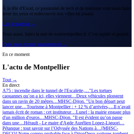
À la tête d'Exod, ce passionné de tech et de tourisme veut nous faire
lever les yeux et redécouvrir nos villes en jouant.
Lire le portrait →
Vous aussi, faites la une de toutmontpellier.fr. C'est rapide et gratuit.
Faire mon portrait gratuitement →
En ce moment
L'actu de Montpellier
Tout →
En direct
A75 : incendie dans le tunnel de l'Escalette,…
"Les tortues
caouannes qu’on a ici, elles viennent…
Deux véhicules plongent
dans un ravin de 20 mètres…
MHSC-Dijon. "Un bon départ peut
lancer une…
Tourisme à Montpellier : + 12 % d’arrivées,…
Il n’avait
jamais écrit de roman : cet instituteur…
Lunel : la mairie engage plus
d'un million d'euros…
MHSC-Dijon. "Il est évident qu’on passe
dans une…
Hérault - Le maire d'Agde Aurélien Lopez-Liguori…
Pétanque : tout savoir sur l’Odyssée des Nations à…
[MHSC-
DFCO] Notre compo probable face à Dijon
Deux voitures tombent