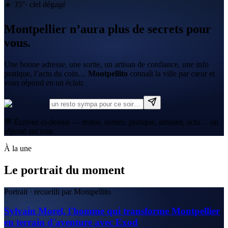
☀️
35
°
·
ciel dégagé
Montpellier n’aura plus de secrets pour
vous.
Une bonne adresse, une sortie, un artisan de confiance, une info
pratique, l’actu du coin…
Montpellito
connaît la ville par cœur et
vous répond en un éclair.
💬 Écrivez ci-dessus — restos, sorties, pratique, artisans, actu… on
répond sur tout.
À la une
Le portrait du moment
Portrait · recueilli par Montpellito
Sylvain Morel, l'homme qui transforme Montpellier
en terrain d'aventure avec Exod