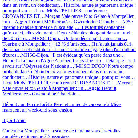
dans un ravin, un conducteur…
Histoire, nature et panorama unique :
pourquoi vous…
Licra MONTPELLIER : conférence
CROYANCES ET…
Morgan Vale ouvre Nito Gelato à Montpellier
: un…
Agglo Hérault Méditerranée - Gwendoline Chaudoir…
A75 :
incendie dans le tunnel de l'Escalette,…
"Les tortues caouannes
qu’on a ici, elles viennent…
Deux véhicules plongent dans un ravin
de 20 mètres…
MHSC-Dijon. "Un bon départ peut lancer une…
Tourisme à Montpellier : + 12 % d’arrivées,…
Il n’avait jamais écrit
de roman : cet instituteur…
Lunel : la mairie engage plus d'un million
d'euros…
MHSC-Dijon. "Il est évident qu’on passe dans une…
Hérault - Le maire d'Agde Aurélien Lopez-Liguori…
Pétanque : tout
savoir sur l’Odyssée des Nations à…
[MHSC-DFCO] Notre compo
probable face à Dijon
Deux voitures tombent dans un ravin, un
conducteur…
Histoire, nature et panorama unique : pourquoi vous…
Licra MONTPELLIER : conférence CROYANCES ET…
Morgan
Vale ouvre Nito Gelato à Montpellier : un…
Agglo Hérault
Méditerranée - Gwendoline Chaudoir…
Hérault : un feu de forêt à Péret et un feu de caravane à Mèze
marquent un week-end sous tension
il y a 17min
Canicule à Montpellier : la séance de Cinéma sous les étoiles
annulée ce dimanche à Sussargues