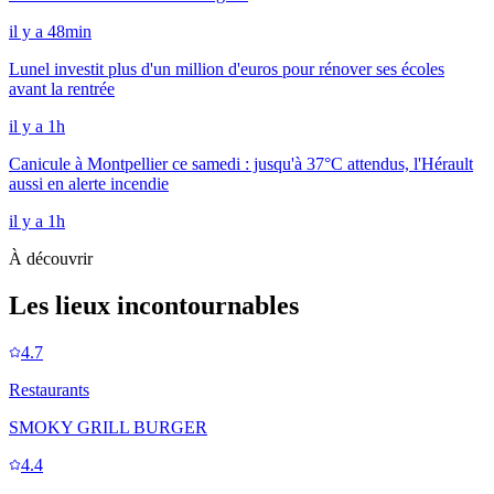
il y a 48min
Lunel investit plus d'un million d'euros pour rénover ses écoles
avant la rentrée
il y a 1h
Canicule à Montpellier ce samedi : jusqu'à 37°C attendus, l'Hérault
aussi en alerte incendie
il y a 1h
À découvrir
Les lieux incontournables
4.7
Restaurants
SMOKY GRILL BURGER
4.4