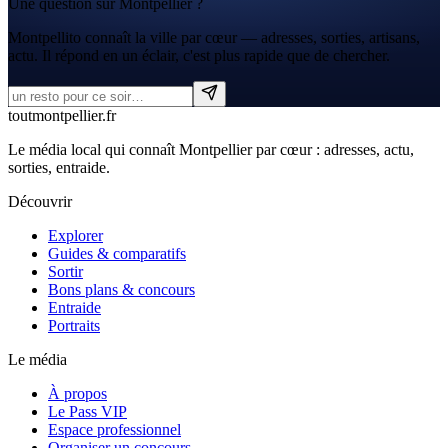
Une question sur Montpellier ?
Montpellito connaît la ville par cœur — adresses, sorties, artisans,
actu. Il répond en un éclair, c'est plus rapide que de chercher.
tout
montpellier
.fr
Le média local qui connaît Montpellier par cœur : adresses, actu,
sorties, entraide.
Découvrir
Explorer
Guides & comparatifs
Sortir
Bons plans & concours
Entraide
Portraits
Le média
À propos
Le Pass VIP
Espace professionnel
Organiser un concours