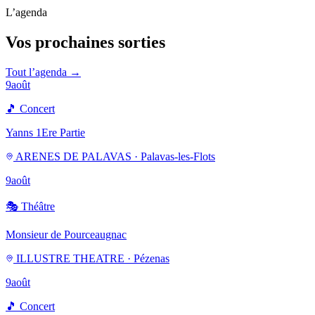
L’agenda
Vos prochaines sorties
Tout l’agenda →
9
août
🎵
Concert
Yanns 1Ere Partie
ARENES DE PALAVAS · Palavas-les-Flots
9
août
🎭
Théâtre
Monsieur de Pourceaugnac
ILLUSTRE THEATRE · Pézenas
9
août
🎵
Concert