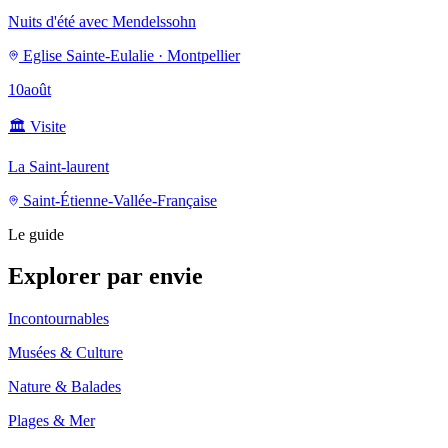
Nuits d'été avec Mendelssohn
Eglise Sainte-Eulalie · Montpellier
10
août
🏛️
Visite
La Saint-laurent
Saint-Étienne-Vallée-Française
Le guide
Explorer par envie
Incontournables
Musées & Culture
Nature & Balades
Plages & Mer