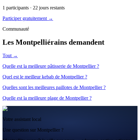
1
participants ·
22
jours restants
Participer gratuitement →
Communauté
Les Montpelliérains demandent
Tout →
Quelle est la meilleure pâtisserie de Montpellier ?
Quel est le meilleur kebab de Montpellier ?
Quelles sont les meilleures paillotes de Montpellier ?
Quelle est la meilleure plage de Montpellier ?
Votre assistant local
Une question sur Montpellier ?