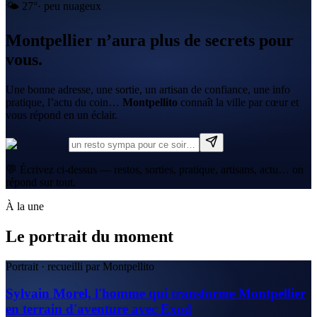
🌤️
27
°
·
peu nuageux
Montpellier n’aura plus de secrets pour
vous.
Une bonne adresse, une sortie, un artisan de confiance, une info
pratique, l’actu du coin…
Montpellito
connaît la ville par cœur et
vous répond en un éclair.
💬 Écrivez ci-dessus — restos, sorties, pratique, artisans, actu… on
répond sur tout.
À la une
Le portrait du moment
Portrait · recueilli par Montpellito
Sylvain Morel, l'homme qui transforme Montpellier
en terrain d'aventure avec Exod