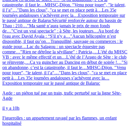
catastrophe, il faut le…
MHSC-Dijon. "Venu pour jouer", "le talent,
il l’a"…
"Dans les clous", "ça se met en place petit à…
Les 35e
journées andalouses s’achèvent avec la…
Exposition temporaire sur
le passé antique de Balaruc
Sécurité renforcée autour du bassin de
Thau : 210…
"Ma santé n’aura jamais le prix de mon fonds
de…
"C'est un vrai spectacle" : à Sète, les jouteurs…
Au bord de
l'eau avec David Ayala : “S'il n'y a…
"Aucun hélicoptère n’est
disponible, il faut qu’on…
Tranquillité, sauvage ou commerces : le
guide pour…
Lac du Salagou : un spectacle équestre pas
comme…
"Rien ne détrône la sévillane" : Patricia,…
L’été du MHSC
VB : avec le même effectif et un…
L’été de l’Arago de Sète : le club
se réinvente,…
Ça va guincher au Dancing en début de soirée !…
"Si
on abandonne, c’est la catastrophe, il faut le…
MHSC-Dijon. "Venu
pour jouer", "le talent, il l’a"…
"Dans les clous", "ça se met en place
petit à…
Les 35e journées andalouses s’achèvent avec la…
Exposition temporaire sur le passé antique de Balaruc
Agde : un piéton tué par un train, trafic perturbé sur la ligne Sète-
Agde
il y a 10h
Figuerolles : un appartement ravagé par les flammes, un enfant
hospitalisé