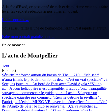
À la tête d'Exod, ce passionné de tech et de tourisme veut nous faire
lever les yeux et redécouvrir nos villes en jouant.
Lire le portrait →
Vous aussi, faites la une de toutmontpellier.fr. C'est rapide et gratuit.
Faire mon portrait gratuitement →
En ce moment
L'actu de Montpellier
Tout →
En direct
Sécurité renforcée autour du bassin de Thau : 210…
"Ma santé
n’aura jamais le prix de mon fonds de…
"C'est un vrai spectacle" : à
Sète, les jouteurs…
Au bord de l'eau avec David Ayala : “S'il n'y
a…
"Aucun hélicoptère n’est disponible, il faut qu’on…
Tranquillité,
sauvage ou commerces : le guide pour…
Lac du Salagou : un
spectacle équestre pas comme…
"Rien ne détrône la sévillane" :
Patricia,…
L’été du MHSC VB : avec le même effectif et un…
L’été
de l’Arago de Sète : le club se réinvente,…
Ça va guincher au
Dancing en début de soirée !…
"Si on abandonne, c’est la