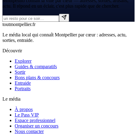
Montpellito connaît la ville par cœur — adresses, sorties, artisans,
actu. Il répond en un éclair, c'est plus rapide que de chercher.
tout
montpellier
.fr
Le média local qui connaît Montpellier par cœur : adresses, actu,
sorties, entraide.
Découvrir
Explorer
Guides & comparatifs
Sortir
Bons plans & concours
Entraide
Portraits
Le média
À propos
Le Pass VIP
Espace professionnel
Organiser un concours
Nous contacter