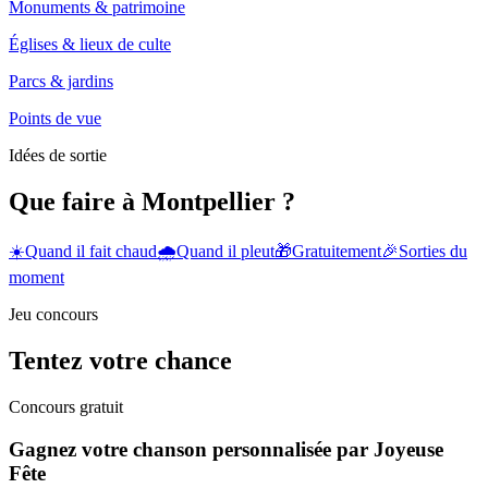
Monuments & patrimoine
Églises & lieux de culte
Parcs & jardins
Points de vue
Idées de sortie
Que faire à Montpellier ?
☀️
Quand il fait chaud
🌧️
Quand il pleut
🎁
Gratuitement
🎉
Sorties du
moment
Jeu concours
Tentez votre chance
Concours gratuit
Gagnez votre chanson personnalisée par Joyeuse
Fête