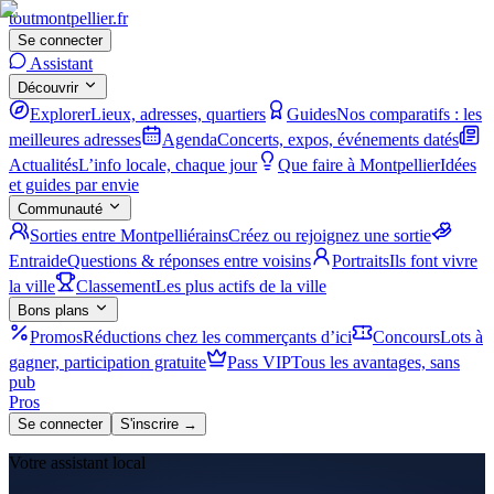
tout
montpellier
.fr
Se connecter
Assistant
Découvrir
Explorer
Lieux, adresses, quartiers
Guides
Nos comparatifs : les
meilleures adresses
Agenda
Concerts, expos, événements datés
Actualités
L’info locale, chaque jour
Que faire à Montpellier
Idées
et guides par envie
Communauté
Sorties entre Montpelliérains
Créez ou rejoignez une sortie
Entraide
Questions & réponses entre voisins
Portraits
Ils font vivre
la ville
Classement
Les plus actifs de la ville
Bons plans
Promos
Réductions chez les commerçants d’ici
Concours
Lots à
gagner, participation gratuite
Pass VIP
Tous les avantages, sans
pub
Pros
Se connecter
S'inscrire →
Votre assistant local