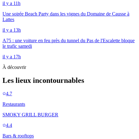
il y a 11h
Une soirée Beach Party dans les vignes du Domaine de Causse à
Lattes
il y a 13h
A75 : une voiture en feu près du tunnel du Pas de l'Escalette bloque
le trafic samedi
il y a 17h
À découvrir
Les lieux incontournables
4.7
Restaurants
SMOKY GRILL BURGER
4.4
Bars & rooftops