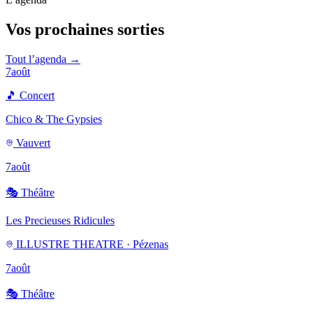
Vos prochaines sorties
Tout l’agenda →
7
août
🎵
Concert
Chico & The Gypsies
Vauvert
7
août
🎭
Théâtre
Les Precieuses Ridicules
ILLUSTRE THEATRE · Pézenas
7
août
🎭
Théâtre