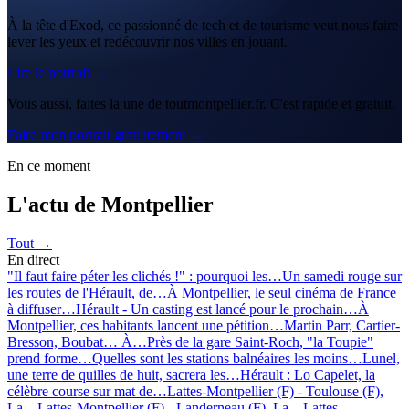
À la tête d'Exod, ce passionné de tech et de tourisme veut nous faire
lever les yeux et redécouvrir nos villes en jouant.
Lire le portrait →
Vous aussi, faites la une de toutmontpellier.fr. C'est rapide et gratuit.
Faire mon portrait gratuitement →
En ce moment
L'actu de Montpellier
Tout →
En direct
"Il faut faire péter les clichés !" : pourquoi les…
Un samedi rouge sur
les routes de l'Hérault, de…
À Montpellier, le seul cinéma de France
à diffuser…
Hérault - Un casting est lancé pour le prochain…
À
Montpellier, ces habitants lancent une pétition…
Martin Parr, Cartier-
Bresson, Boubat… À…
Près de la gare Saint-Roch, "la Toupie"
prend forme…
Quelles sont les stations balnéaires les moins…
Lunel,
une terre de quilles de huit, sacrera les…
Hérault : Lo Capelet, la
célèbre course sur mat de…
Lattes-Montpellier (F) - Toulouse (F),
La…
Lattes-Montpellier (F) - Landerneau (F), La…
Lattes-