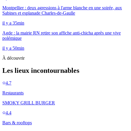
Montpellier : deux agressions à l'arme blanche en une soirée, aux
Sabines et esplanade Charles-de-Gaulle
il y a 35min
Agde : la mairie RN retire son affiche anti-chicha après une vive
polémique
il y a 50min
À découvrir
Les lieux incontournables
4.7
Restaurants
SMOKY GRILL BURGER
4.4
Bars & rooftops