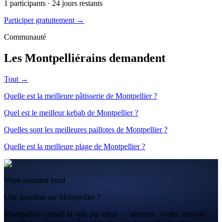
1
participants ·
24
jours restants
Participer gratuitement →
Communauté
Les Montpelliérains demandent
Tout →
Quelle est la meilleure pâtisserie de Montpellier ?
Quel est le meilleur kebab de Montpellier ?
Quelles sont les meilleures paillotes de Montpellier ?
Quelle est la meilleure plage de Montpellier ?
Votre assistant local
Une question sur Montpellier ?
Montpellito connaît la ville par cœur — adresses, sorties, artisans,