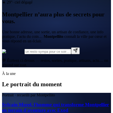
☀️
29
°
·
ciel dégagé
Montpellier n’aura plus de secrets pour
vous.
Une bonne adresse, une sortie, un artisan de confiance, une info
pratique, l’actu du coin…
Montpellito
connaît la ville par cœur et
vous répond en un éclair.
💬 Écrivez ci-dessus — restos, sorties, pratique, artisans, actu… on
répond sur tout.
À la une
Le portrait du moment
Portrait · recueilli par Montpellito
Sylvain Morel, l'homme qui transforme Montpellier
en terrain d'aventure avec Exod