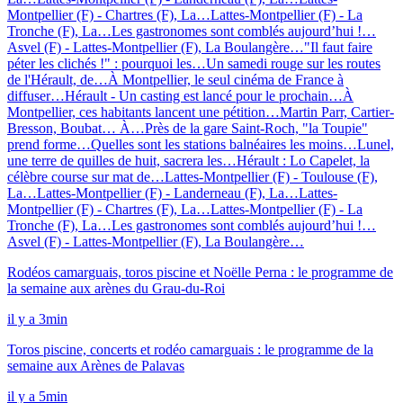
Montpellier (F) - Chartres (F), La…
Lattes-Montpellier (F) - La
Tronche (F), La…
Les gastronomes sont comblés aujourd’hui !…
Asvel (F) - Lattes-Montpellier (F), La Boulangère…
"Il faut faire
péter les clichés !" : pourquoi les…
Un samedi rouge sur les routes
de l'Hérault, de…
À Montpellier, le seul cinéma de France à
diffuser…
Hérault - Un casting est lancé pour le prochain…
À
Montpellier, ces habitants lancent une pétition…
Martin Parr, Cartier-
Bresson, Boubat… À…
Près de la gare Saint-Roch, "la Toupie"
prend forme…
Quelles sont les stations balnéaires les moins…
Lunel,
une terre de quilles de huit, sacrera les…
Hérault : Lo Capelet, la
célèbre course sur mat de…
Lattes-Montpellier (F) - Toulouse (F),
La…
Lattes-Montpellier (F) - Landerneau (F), La…
Lattes-
Montpellier (F) - Chartres (F), La…
Lattes-Montpellier (F) - La
Tronche (F), La…
Les gastronomes sont comblés aujourd’hui !…
Asvel (F) - Lattes-Montpellier (F), La Boulangère…
Rodéos camarguais, toros piscine et Noëlle Perna : le programme de
la semaine aux arènes du Grau-du-Roi
il y a 3min
Toros piscine, concerts et rodéo camarguais : le programme de la
semaine aux Arènes de Palavas
il y a 5min