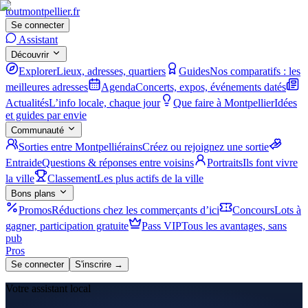
tout
montpellier
.fr
Se connecter
Assistant
Découvrir
Explorer
Lieux, adresses, quartiers
Guides
Nos comparatifs : les
meilleures adresses
Agenda
Concerts, expos, événements datés
Actualités
L’info locale, chaque jour
Que faire à Montpellier
Idées
et guides par envie
Communauté
Sorties entre Montpelliérains
Créez ou rejoignez une sortie
Entraide
Questions & réponses entre voisins
Portraits
Ils font vivre
la ville
Classement
Les plus actifs de la ville
Bons plans
Promos
Réductions chez les commerçants d’ici
Concours
Lots à
gagner, participation gratuite
Pass VIP
Tous les avantages, sans
pub
Pros
Se connecter
S'inscrire →
Votre assistant local