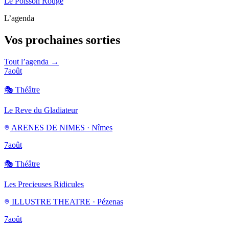
Le Poisson Rouge
L’agenda
Vos prochaines sorties
Tout l’agenda →
7
août
🎭
Théâtre
Le Reve du Gladiateur
ARENES DE NIMES · Nîmes
7
août
🎭
Théâtre
Les Precieuses Ridicules
ILLUSTRE THEATRE · Pézenas
7
août