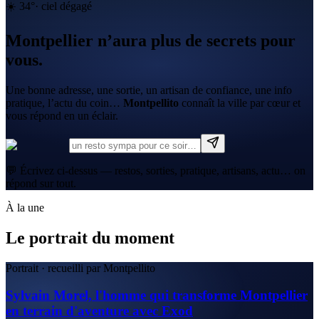
☀️
34
°
·
ciel dégagé
Montpellier n’aura plus de secrets pour
vous.
Une bonne adresse, une sortie, un artisan de confiance, une info
pratique, l’actu du coin…
Montpellito
connaît la ville par cœur et
vous répond en un éclair.
💬 Écrivez ci-dessus — restos, sorties, pratique, artisans, actu… on
répond sur tout.
À la une
Le portrait du moment
Portrait · recueilli par Montpellito
Sylvain Morel, l'homme qui transforme Montpellier
en terrain d'aventure avec Exod