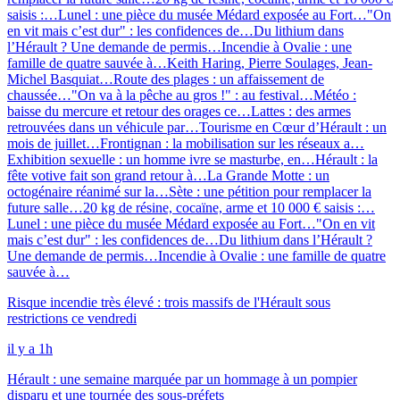
saisis :…
Lunel : une pièce du musée Médard exposée au Fort…
"On
en vit mais c’est dur" : les confidences de…
Du lithium dans
l’Hérault ? Une demande de permis…
Incendie à Ovalie : une
famille de quatre sauvée à…
Keith Haring, Pierre Soulages, Jean-
Michel Basquiat…
Route des plages : un affaissement de
chaussée…
"On va à la pêche au gros !" : au festival…
Météo :
baisse du mercure et retour des orages ce…
Lattes : des armes
retrouvées dans un véhicule par…
Tourisme en Cœur d’Hérault : un
mois de juillet…
Frontignan : la mobilisation sur les réseaux a…
Exhibition sexuelle : un homme ivre se masturbe, en…
Hérault : la
fête votive fait son grand retour à…
La Grande Motte : un
octogénaire réanimé sur la…
Sète : une pétition pour remplacer la
future salle…
20 kg de résine, cocaïne, arme et 10 000 € saisis :…
Lunel : une pièce du musée Médard exposée au Fort…
"On en vit
mais c’est dur" : les confidences de…
Du lithium dans l’Hérault ?
Une demande de permis…
Incendie à Ovalie : une famille de quatre
sauvée à…
Risque incendie très élevé : trois massifs de l'Hérault sous
restrictions ce vendredi
il y a 1h
Hérault : une semaine marquée par un hommage à un pompier
disparu et une tournée des sous-préfets