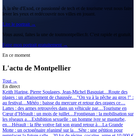
À la tête d'Exod, ce passionné de tech et de tourisme veut nous faire
lever les yeux et redécouvrir nos villes en jouant.
Lire le portrait →
Vous aussi, faites la une de toutmontpellier.fr. C'est rapide et gratuit.
Faire mon portrait gratuitement →
En ce moment
L'actu de Montpellier
Tout →
En direct
Keith Haring, Pierre Soulages, Jean-Michel Basquiat…
Route des
plages : un affaissement de chaussée…
"On va à la pêche au gros !" :
au festival…
Météo : baisse du mercure et retour des orages ce…
Lattes : des armes retrouvées dans un véhicule par…
Tourisme en
Cœur d’Hérault : un mois de juillet…
Frontignan : la mobilisation sur
les réseaux a…
Exhibition sexuelle : un homme ivre se masturbe,
en…
Hérault : la fête votive fait son grand retour à…
La Grande
Motte : un octogénaire réanimé sur la…
Sète : une pétition pour
remplacer la future salle…
20 kg de résine, cocaïne, arme et 10 000 €