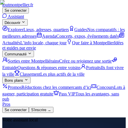
tout
montpellier
.fr
Se connecter
Assistant
Découvrir
Explorer
Lieux, adresses, quartiers
Guides
Nos comparatifs : les
meilleures adresses
Agenda
Concerts, expos, événements datés
Actualités
L’info locale, chaque jour
Que faire à Montpellier
Idées
et guides par envie
Communauté
Sorties entre Montpelliérains
Créez ou rejoignez une sortie
Entraide
Questions & réponses entre voisins
Portraits
Ils font vivre
la ville
Classement
Les plus actifs de la ville
Bons plans
Promos
Réductions chez les commerçants d’ici
Concours
Lots à
gagner, participation gratuite
Pass VIP
Tous les avantages, sans
pub
Pros
Se connecter
S'inscrire →
Votre assistant local