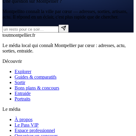
Une question sur Montpellier ?
Montpellito connaît la ville par cœur — adresses, sorties, artisans,
actu. Il répond en un éclair, c'est plus rapide que de chercher.
tout
montpellier
.fr
Le média local qui connaît Montpellier par cœur : adresses, actu,
sorties, entraide.
Découvrir
Explorer
Guides & comparatifs
Sortir
Bons plans & concours
Entraide
Portraits
Le média
À propos
Le Pass VIP
Espace professionnel
Organiser un concours