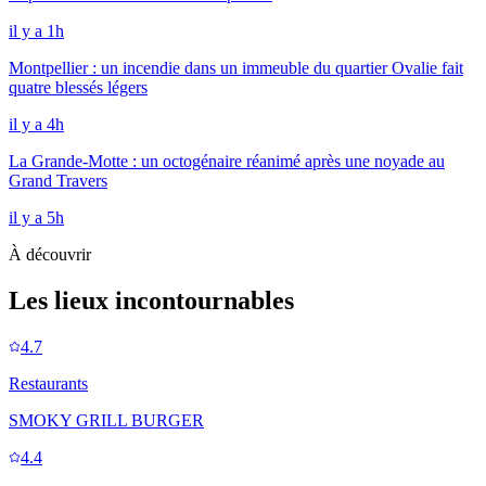
il y a 1h
Montpellier : un incendie dans un immeuble du quartier Ovalie fait
quatre blessés légers
il y a 4h
La Grande-Motte : un octogénaire réanimé après une noyade au
Grand Travers
il y a 5h
À découvrir
Les lieux incontournables
4.7
Restaurants
SMOKY GRILL BURGER
4.4