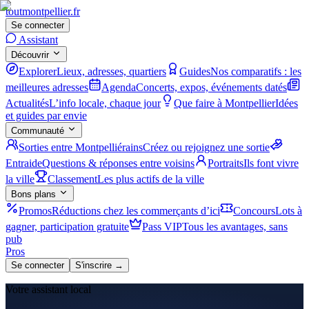
tout
montpellier
.fr
Se connecter
Assistant
Découvrir
Explorer
Lieux, adresses, quartiers
Guides
Nos comparatifs : les
meilleures adresses
Agenda
Concerts, expos, événements datés
Actualités
L’info locale, chaque jour
Que faire à Montpellier
Idées
et guides par envie
Communauté
Sorties entre Montpelliérains
Créez ou rejoignez une sortie
Entraide
Questions & réponses entre voisins
Portraits
Ils font vivre
la ville
Classement
Les plus actifs de la ville
Bons plans
Promos
Réductions chez les commerçants d’ici
Concours
Lots à
gagner, participation gratuite
Pass VIP
Tous les avantages, sans
pub
Pros
Se connecter
S'inscrire →
Votre assistant local