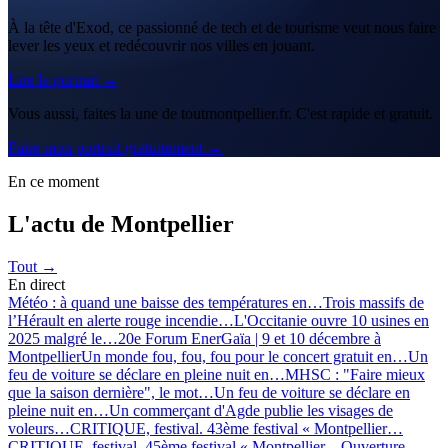
À la tête d'Exod, ce passionné de tech et de tourisme veut nous faire
lever les yeux et redécouvrir nos villes en jouant.
Lire le portrait →
Vous aussi, faites la une de toutmontpellier.fr. C'est rapide et gratuit.
Faire mon portrait gratuitement →
En ce moment
L'actu de Montpellier
Tout →
En direct
Météo : à quand une baisse des températures en…
Trois massifs de
l’Hérault en alerte rouge incendie…
L'Occitanie ouvre 10 usines en
2025 malgré le…
20e Forum EnerGaïa | 9 et 10 décembre à
Montpellier
Un monde fou, fou, fou pour le concert gratuit en…
Un
feu de voiture se déclare en pleine nuit en…
MHSC : "Faire mieux
que la saison dernière", le mot…
Un feu de voiture se déclare en
pleine nuit en…
Un commerçant d'Agde publie les visages de
voleurs…
CRITIQUE, festival. 43ème festival « Montpellier…
CRITIQUE, festival. 45ème festival « Montpellier…
Ouverture,