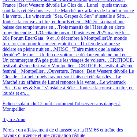
France | Best Western dévoile Le Clos de…
Lunel : quels travaux
sont faits cet été dans les…
Le Marché aux affaires de Lunel renonce
à la vente…
Le winetruck "Sea, Grapes & Sun" s’installe à Sète…
Joutes : la course au titre, en lourds et en…
Météo : à quand une
baisse des températures en…
Trois massifs de l’Hérault en alerte
rouge incendie…
L'Occitanie ouvre 10 usines en 2025 malgré le…
20e Forum EnerGaïa | 9 et 10 décembre à Montpellier
Un monde
fou, fou, fou pour le concert gratuit en…
Un feu de voiture se
déclare en pleine nuit en…
MHSC : "Faire mieux que la saison
dernière", le mot…
Un feu de voiture se déclare en pleine nuit en…
Un commerçant d'Agde publie les visages de voleurs…
CRITIQUE,
festival. 43ème festival « Montpellier…
CRITIQUE, festival. 45ème
festival « Montpellier…
Ouverture, France | Best Western dévoile Le
Clos de…
Lunel : quels travaux sont faits cet été dans les…
Le
Marché aux affaires de Lunel renonce à la vente…
Le winetruck
"Sea, Grapes & Sun" s’installe à Sète…
Joutes : la course au titre, en
lourds et en…
Éclipse solaire du 12 août : comment l'observer sans danger à
Montpellier
il y a 37min
Pérols : un affaissement de chaussée sur la RM 66 entraîne des
travaux d'urgence et une circulation réduite