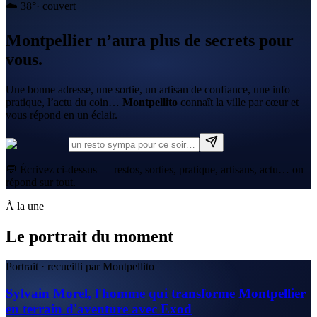
☁️
38
°
·
couvert
Montpellier n’aura plus de secrets pour
vous.
Une bonne adresse, une sortie, un artisan de confiance, une info
pratique, l’actu du coin…
Montpellito
connaît la ville par cœur et
vous répond en un éclair.
💬 Écrivez ci-dessus — restos, sorties, pratique, artisans, actu… on
répond sur tout.
À la une
Le portrait du moment
Portrait · recueilli par Montpellito
Sylvain Morel, l'homme qui transforme Montpellier
en terrain d'aventure avec Exod