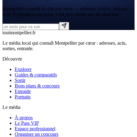
Montpellito connaît la ville par cœur — adresses, sorties, artisans,
actu. Il répond en un éclair, c'est plus rapide que de chercher.
tout
montpellier
.fr
Le média local qui connaît Montpellier par cœur : adresses, actu,
sorties, entraide.
Découvrir
Explorer
Guides & comparatifs
Sortir
Bons plans & concours
Entraide
Portraits
Le média
À propos
Le Pass VIP
Espace professionnel
Organiser un concours