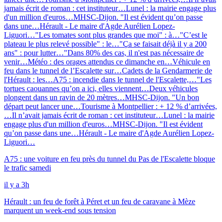
jamais écrit de roman : cet instituteur…
Lunel : la mairie engage plus
d'un million d'euros…
MHSC-Dijon. "Il est évident qu’on passe
dans une…
Hérault - Le maire d'Agde Aurélien Lopez-
Liguori…
"Les tomates sont plus grandes que moi" : à…
"C’est le
plateau le plus relevé possible" : le…
"Ça se faisait déjà il y a 200
ans" : pour lutter…
"Dans 80% des cas, il n'est pas nécessaire de
venir…
Météo : des orages attendus ce dimanche en…
Véhicule en
feu dans le tunnel de l’Escalette sur…
Cadets de la Gendarmerie de
l'Hérault : les…
A75 : incendie dans le tunnel de l'Escalette,…
"Les
tortues caouannes qu’on a ici, elles viennent…
Deux véhicules
plongent dans un ravin de 20 mètres…
MHSC-Dijon. "Un bon
départ peut lancer une…
Tourisme à Montpellier : + 12 % d’arrivées,
…
Il n’avait jamais écrit de roman : cet instituteur…
Lunel : la mairie
engage plus d'un million d'euros…
MHSC-Dijon. "Il est évident
qu’on passe dans une…
Hérault - Le maire d'Agde Aurélien Lopez-
Liguori…
A75 : une voiture en feu près du tunnel du Pas de l'Escalette bloque
le trafic samedi
il y a 3h
Hérault : un feu de forêt à Péret et un feu de caravane à Mèze
marquent un week-end sous tension