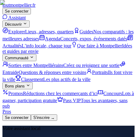
tout
montpellier
.fr
Se connecter
Assistant
Découvrir
Explorer
Lieux, adresses, quartiers
Guides
Nos comparatifs : les
meilleures adresses
Agenda
Concerts, expos, événements datés
Actualités
L’info locale, chaque jour
Que faire à Montpellier
Idées
et guides par envie
Communauté
Sorties entre Montpelliérains
Créez ou rejoignez une sortie
Entraide
Questions & réponses entre voisins
Portraits
Ils font vivre
la ville
Classement
Les plus actifs de la ville
Bons plans
Promos
Réductions chez les commerçants d’ici
Concours
Lots à
gagner, participation gratuite
Pass VIP
Tous les avantages, sans
pub
Pros
Se connecter
S'inscrire →
Votre assistant local