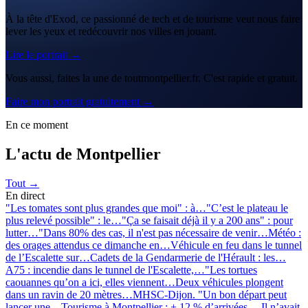
À la tête d'Exod, ce passionné de tech et de tourisme veut nous faire
lever les yeux et redécouvrir nos villes en jouant.
Lire le portrait →
Vous aussi, faites la une de toutmontpellier.fr. C'est rapide et gratuit.
Faire mon portrait gratuitement →
En ce moment
L'actu de Montpellier
Tout →
En direct
"Les tomates sont plus grandes que moi" : à…
"C’est le plateau le
plus relevé possible" : le…
"Ça se faisait déjà il y a 200 ans" : pour
lutter…
"Dans 80% des cas, il n'est pas nécessaire de venir…
Météo :
des orages attendus ce dimanche en…
Véhicule en feu dans le tunnel
de l’Escalette sur…
Cadets de la Gendarmerie de l'Hérault : les…
A75 : incendie dans le tunnel de l'Escalette,…
"Les tortues
caouannes qu’on a ici, elles viennent…
Deux véhicules plongent
dans un ravin de 20 mètres…
MHSC-Dijon. "Un bon départ peut
lancer une…
Tourisme à Montpellier : + 12 % d’arrivées,…
Il n’avait