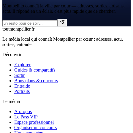
Montpellito connaît la ville par cœur — adresses, sorties, artisans,
actu. Il répond en un éclair, c'est plus rapide que de chercher.
tout
montpellier
.fr
Le média local qui connaît Montpellier par cœur : adresses, actu,
sorties, entraide.
Découvrir
Explorer
Guides & comparatifs
Sortir
Bons plans & concours
Entraide
Portraits
Le média
À propos
Le Pass VIP
Espace professionnel
Organiser un concours
Nous contacter