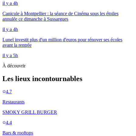
il y a 4h
Canicule à Montpellier : la séance de Cinéma sous les étoiles
annulée ce dimanche à Sussargues
il y a 4h
Lunel investit plus d'un million d'euros pour rénover ses écoles
avant la rentrée
il y a 5h
À découvrir
Les lieux incontournables
4.7
Restaurants
SMOKY GRILL BURGER
4.4
Bars & rooftops