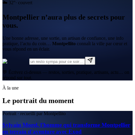
☁️
32
°
·
couvert
Montpellier n’aura plus de secrets pour
vous.
Une bonne adresse, une sortie, un artisan de confiance, une info
pratique, l’actu du coin…
Montpellito
connaît la ville par cœur et
vous répond en un éclair.
💬 Écrivez ci-dessus — restos, sorties, pratique, artisans, actu… on
répond sur tout.
À la une
Le portrait du moment
Portrait · recueilli par Montpellito
Sylvain Morel, l'homme qui transforme Montpellier
en terrain d'aventure avec Exod