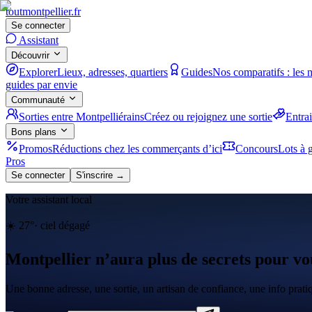
tout
montpellier
.fr
Se connecter
Assistant
Découvrir
Explorer
Lieux, adresses, quartiers
Guides
Nos comparatifs : les 
guides par envie
Communauté
Sorties entre Montpelliérains
Créez ou rejoignez une sortie
Entra
Bons plans
Promos
Réductions chez les commerçants d’ici
Concours
Lots à g
Pros
Se connecter
S'inscrire →
Votre assistant local
☀️
27
°
·
ciel dégagé
Montpellier n’aura plus de secrets pour vo
Une bonne adresse, une sortie, un artisan de confiance, une info prat