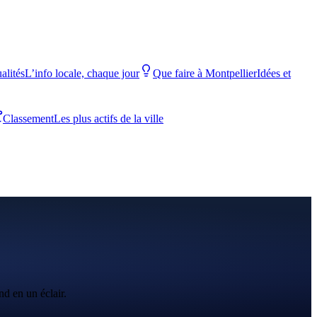
alités
L’info locale, chaque jour
Que faire à Montpellier
Idées et
Classement
Les plus actifs de la ville
nd en un éclair.