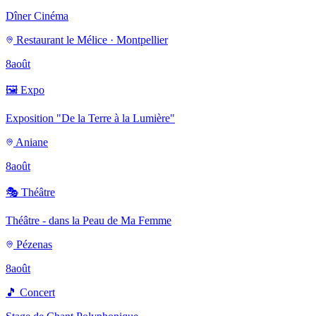
Dîner Cinéma
Restaurant le Mélice · Montpellier
8
août
🖼️
Expo
Exposition "De la Terre à la Lumière"
Aniane
8
août
🎭
Théâtre
Théâtre - dans la Peau de Ma Femme
Pézenas
8
août
🎵
Concert