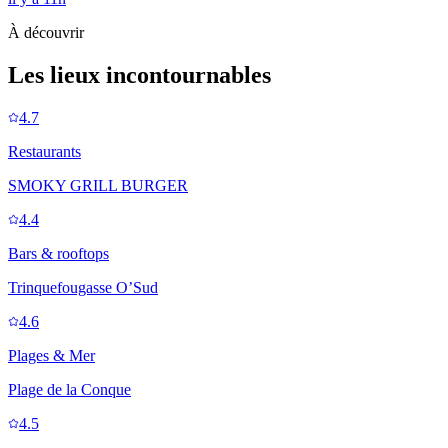
À découvrir
Les lieux incontournables
4.7
Restaurants
SMOKY GRILL BURGER
4.4
Bars & rooftops
Trinquefougasse O’Sud
4.6
Plages & Mer
Plage de la Conque
4.5