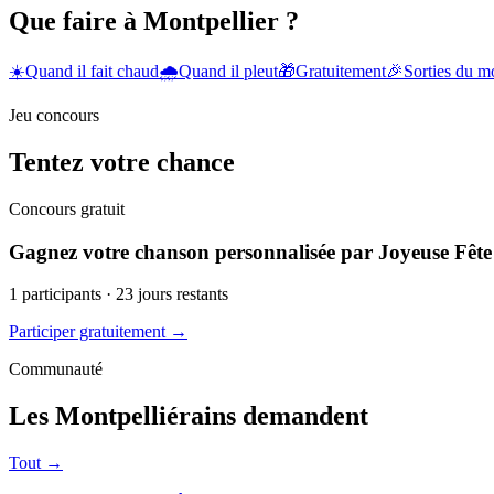
Que faire à Montpellier ?
☀️
Quand il fait chaud
🌧️
Quand il pleut
🎁
Gratuitement
🎉
Sorties du 
Jeu concours
Tentez votre chance
Concours gratuit
Gagnez votre chanson personnalisée par Joyeuse Fête
1
participants ·
23
jours restants
Participer gratuitement →
Communauté
Les Montpelliérains demandent
Tout →