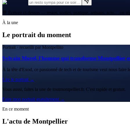
💬 Écrivez ci-dessus — restos, sorties, pratique, artisans, actu… on ré
À la une
Le portrait du moment
Portrait · recueilli par Montpellito
Sylvain Morel, l'homme qui transforme Montpellier e
À la tête d'Exod, ce passionné de tech et de tourisme veut nous faire le
Lire le portrait →
Vous aussi, faites la une de toutmontpellier.fr. C'est rapide et gratuit.
Faire mon portrait gratuitement →
En ce moment
L'actu de Montpellier