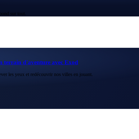
pond sur tout.
n terrain d'aventure avec Exod
ver les yeux et redécouvrir nos villes en jouant.