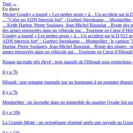
Tout →
En direct
Michel Gondry a tourné « Les petites peurs » à…
Un accident sur la
…
"Créer un ADN biterrois fort" : Gurthrö Steenkamp,…
Montpellier
…
Keith Haring, Pierre Soulages, Jean-Michel Basquiat…
Route des p
des armes retrouvées dans un véhicule par…
Tourisme en Cœur d’Hérau
Gondry a tourné « Les petites peurs » à…
Un accident sur la D 612
ADN biterrois fort" : Gurthrö Steenkamp,…
Montpellier : le camion
Haring, Pierre Soulages, Jean-Michel Basquiat…
Route des plages : 
armes retrouvées dans un véhicule par…
Tourisme en Cœur d’Hérault 
Risque incendie très élevé : trois massifs de l'Hérault sous restrictions
il y a 7h
Hérault : une semaine marquée par un hommage à un pompier disparu 
il y a 7h
Montpellier : un incendie dans un immeuble du quartier Ovalie fait qua
il y a 10h
La Grande-Motte : un octogénaire réanimé après une noyade au Gran
il y a 11h