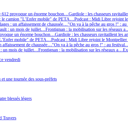
 D 612 provoque un énorme bouchon…
Gardiole : les chasseurs ravitail
 : le camion "L’Enfer mobile" de PETA…
Podcast : Midi Libre rejoint 
lages : un affaissement de chaussée…
"On va à la pêche au gros !" : au
lt : un mois de juillet…
Frontignan : la mobilisation sur les réseaux 
 provoque un énorme bouchon…
Gardiole : les chasseurs ravitaillent le
 "L’Enfer mobile" de PETA…
Podcast : Midi Libre rejoint le Montpellie
un affaissement de chaussée…
"On va à la pêche au gros !" : au festival
: un mois de juillet…
Frontignan : la mobilisation sur les réseaux a…
Ex
 ce vendredi
et une tournée des sous-préfets
tre blessés légers
d Travers