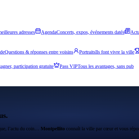
meilleures adresses
Agenda
Concerts, expos, événements datés
Actu
ide
Questions & réponses entre voisins
Portraits
Ils font vivre la ville
agner, participation gratuite
Pass VIP
Tous les avantages, sans pub
us.
ique, l’actu du coin…
Montpellito
connaît la ville par cœur et vous répo