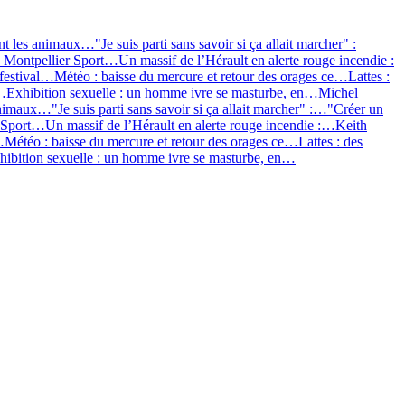
lent les animaux…
"Je suis parti sans savoir si ça allait marcher" :
le Montpellier Sport…
Un massif de l’Hérault en alerte rouge incendie :
 festival…
Météo : baisse du mercure et retour des orages ce…
Lattes :
a…
Exhibition sexuelle : un homme ivre se masturbe, en…
Michel
s animaux…
"Je suis parti sans savoir si ça allait marcher" :…
"Créer un
r Sport…
Un massif de l’Hérault en alerte rouge incendie :…
Keith
…
Météo : baisse du mercure et retour des orages ce…
Lattes : des
hibition sexuelle : un homme ivre se masturbe, en…